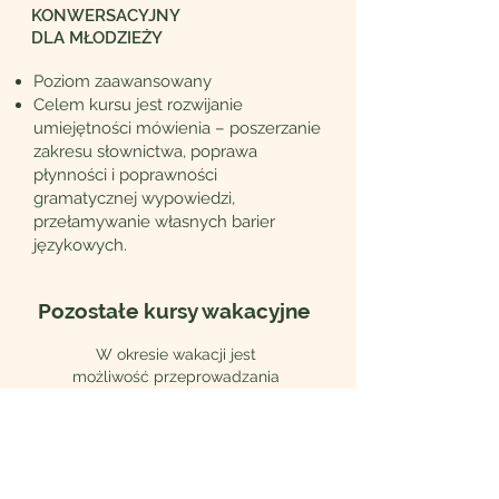
KONWERSACYJNY
DLA MŁODZIEŻY
Poziom zaawansowany
Celem kursu jest rozwijanie
umiejętności mówienia – poszerzanie
zakresu słownictwa, poprawa
płynności i poprawności
gramatycznej wypowiedzi,
przełamywanie własnych barier
językowych.
Pozostałe kursy wakacyjne
W okresie wakacji jest
możliwość przeprowadzania
zajęć indywidualnych oraz duet,
dowolnie face to face lub online.
Kursy wakacyjne indywidualne
oraz duet dają możliwość
dowolnego dostosowania