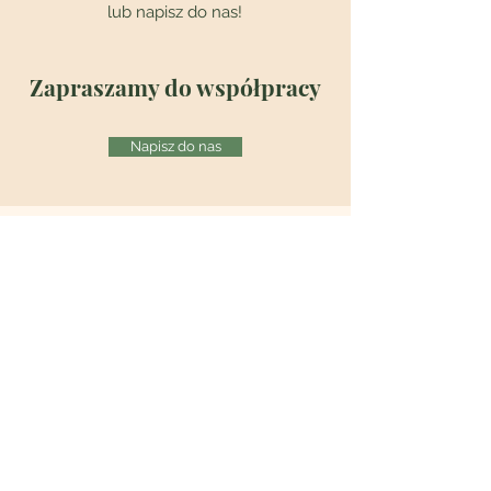
lub napisz do nas!
Zapraszamy do współpracy
Napisz do nas
O NAS
Dlaczego Maverick
Nasza metoda
Misja, wizja i wartości
Maverick
dla społeczeństwa
FAQ
OBSERWUJ NAS NA:
Facebook
Instagram