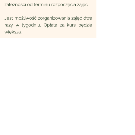
zależności od terminu rozpoczęcia zajęć.
Jest możliwość zorganizowania zajęć dwa
razy w tygodniu. Opłata za kurs będzie
większa.
Podczas zimowej przerwy świątecznej
oraz ferii - zajęcia grupowe w Mavericku
się nie odbywają.
Cennik zajęć grupowych
Skontaktuj się z nami
Poproś o ofertę