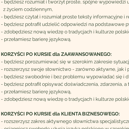
- będziesz rozumiał i tworzył proste, spójne wypowiedzi
z życiem codziennym,
- będziesz czytał i rozumiał proste teksty informacyjne i
- będziesz potrafił udzielić odpowiedzi na podstawowe p
- zdobędziesz nową wiedzę o tradycjach i kulturze polski
- przełamiesz barierę językową.
KORZYŚCI PO KURSIE dla ZAAWANSOWANEGO:
- będziesz porozumiewać się w szerokim zakresie sytuac
- rozszerzysz swoje słownictwo - zarówno aktywne, jak i
- będziesz swobodnie i bez problemu wypowiadać się i 
- będziesz potrafił opisywać doświadczenia, zdarzenia, a
- przełamiesz barierę językową,
- zdobędziesz nową wiedzę o tradycjach i kulturze polski
KORZYŚCI PO KURSIE dla KLIENTA BIZNESOWEGO:
- rozszerzysz zakres aktywnego słownictwa specjalistyc
- osiągniesz swobodę użycia języka polskiego w szeroki