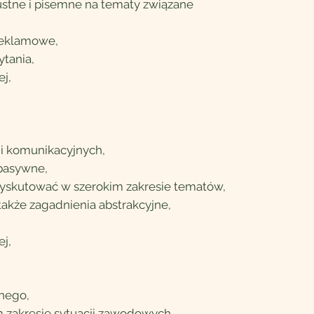
 ustne i pisemne na tematy związane
 reklamowe,
ytania,
ej,
ji komunikacyjnych,
 pasywne,
dyskutować w szerokim zakresie tematów,
 także zagadnienia abstrakcyjne,
ej,
znego,
m zakresie sytuacji zawodowych,