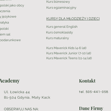
Kurs biznesowy
polski jako obcy
Kurs egzaminacyjny
czenia
y językowe
KURSY DLA MŁODZIEŻY I DZIECI
atyka
Kurs general English
polski
Kurs ósmoklasisty
em sal
Kurs maturalny
 podarunkowe
Kurs Maverick Kids (4-6 lat)
Kurs Maverick Junior (7-10 lat)
Kurs Maverick Teens (11-14 lat)
 Academy
Kontakt
Ul. Łowicka 44
tel. 505-441-0
81-504 Gdynia, Mały Kack
Dane Firmy
OBSERWUJ NAS NA: