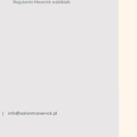
Regulamin Maverick walk&talk
58 |
info@salonmaverick.pl