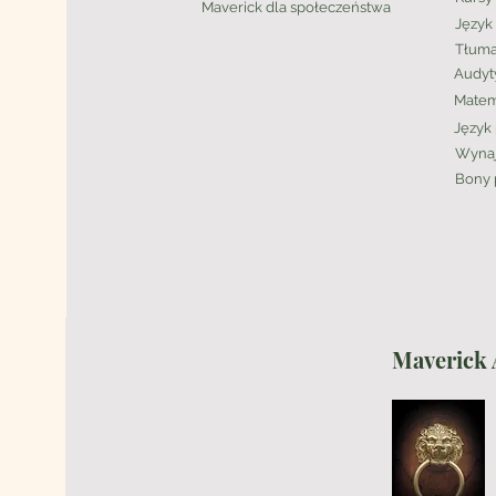
Maverick
dla społeczeństwa
Język 
Tłuma
Audyt
Matem
Język 
Wynaj
Bony
Maverick