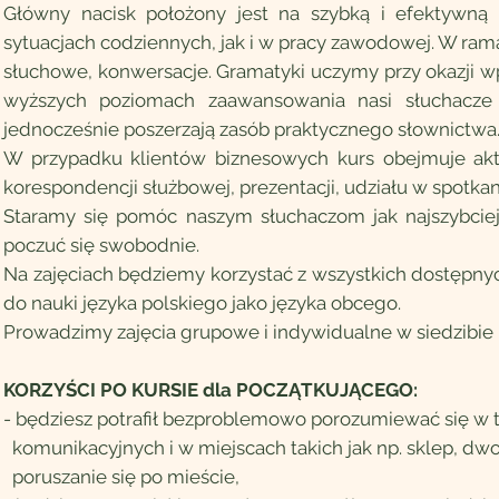
Główny nacisk położony jest na szybką i efektywn
sytuacjach codziennych, jak i w pracy zawodowej. W ram
słuchowe, konwersacje. Gramatyki uczymy przy okazji 
wyższych poziomach zaawansowania nasi słuchacze r
jednocześnie poszerzają zasób praktycznego słownictwa
W przypadku klientów biznesowych kurs obejmuje akt
korespondencji służbowej, prezentacji, udziału w spotka
Staramy się pomóc naszym słuchaczom jak najszybciej
poczuć się swobodnie.
Na zajęciach będziemy korzystać z wszystkich dostępn
do nauki języka polskiego jako języka obcego.
Prowadzimy zajęcia grupowe i indywidualne w siedzibie M
KORZYŚCI PO KURSIE dla POCZĄTKUJĄCEGO:
- będziesz potrafił bezproblemowo porozumiewać się w 
komunikacyjnych i w miejscach takich jak np. sklep, dwor
poruszanie się po mieście,