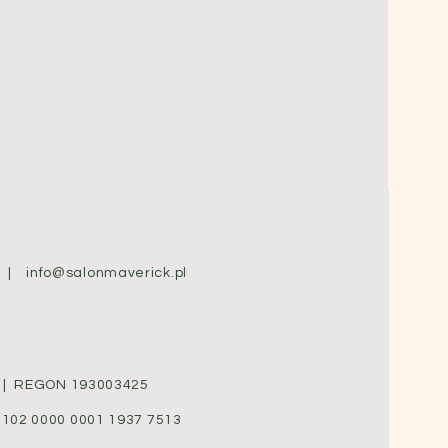
58 |
info@salonmaverick.pl
0 | REGON 193003425
1102 0000 0001 1937 7513